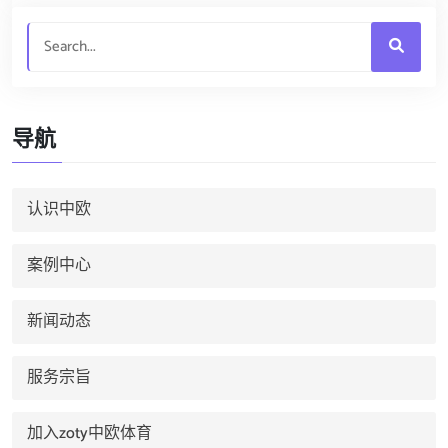
导航
认识中欧
案例中心
新闻动态
服务宗旨
加入zoty中欧体育