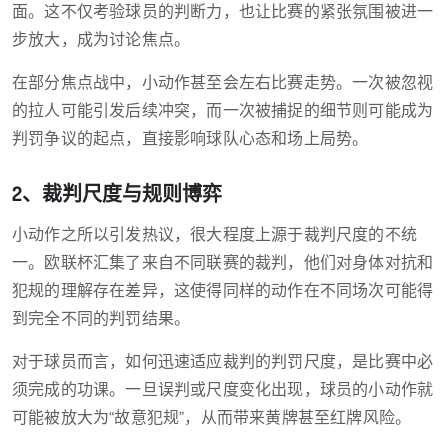
面。这不仅考验球员的判断力，也让比赛的紧张氛围被进一
步放大，成为讨论焦点。
在部分焦点战中，小动作甚至会左右比赛走势。一次被忽视
的拉人可能引发后续冲突，而一次被捕捉的细节则可能成为
判罚争议的起点，直接影响球队心态和场上局势。
2、裁判尺度与规则博弈
小动作之所以引发热议，很大程度上源于裁判尺度的不统
一。欧联杯汇集了来自不同联赛的裁判，他们对身体对抗和
犯规的理解存在差异，这使得同样的动作在不同场次可能得
到完全不同的判罚结果。
对于球员而言，如何迅速适应裁判的判罚尺度，是比赛中必
须完成的功课。一旦误判或尺度变化出现，球员的小动作就
可能被放大为“故意犯规”，从而带来黄牌甚至红牌风险。