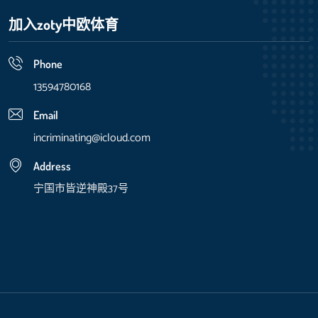
加入zoty中欧体育
Phone
13594780168
Email
incriminating@icloud.com
Address
宁国市皆逆神殿37号