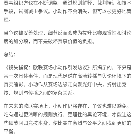
赛事组织方也在不断调整，通过规则解释、裁判培训和技术
手段，试图减少争议。小动作不会消失，但可以被更好地管
理。
当争议被妥善处理，细节反而会成为提升比赛观赏性和讨论
度的加分项，而不是破坏赛事价值的负担。
总结：
《镜头捕捉：欧联赛场小动作引发热议》所揭示的，不只是
某一次具体事件，而是现代足球在高清转播与舆论环境下的
真实缩影。小动作从赛场边缘走向聚光灯中央，折射出竞
技、规则与传播之间的复杂关系。
在未来的欧联赛场上，小动作仍将存在，争议也难以避免。
唯有通过更清晰的规则执行、更理性的舆论环境，才能让这
些细节回归竞技本身，使比赛在激烈与公平之间找到更好的
平衡。