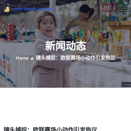
新闻动态
Home
镜头捕捉：欧联赛场小动作引发热议
镜头捕捉：欧联赛场小动作引发热议