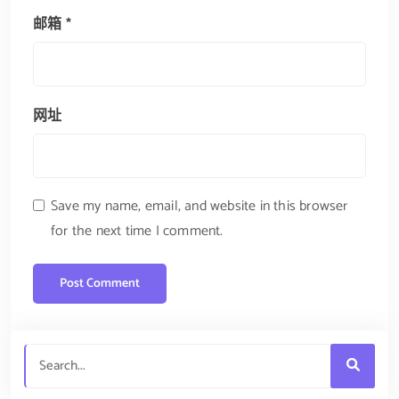
邮箱
*
网址
Save my name, email, and website in this browser
for the next time I comment.