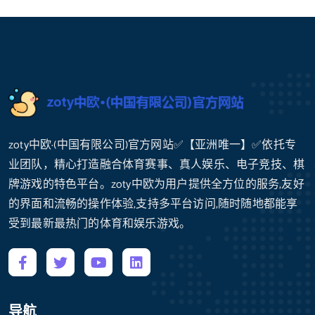
zoty中欧·(中国有限公司)官方网站✅【亚洲唯一】✅依托专
业团队，精心打造融合体育赛事、真人娱乐、电子竞技、棋
牌游戏的特色平台。zoty中欧为用户提供全方位的服务,友好
的界面和流畅的操作体验,支持多平台访问,随时随地都能享
受到最新最热门的体育和娱乐游戏。
导航