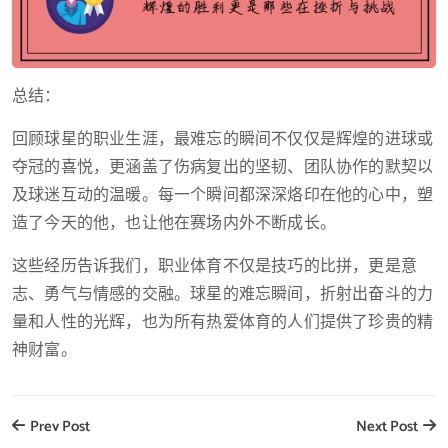
总结：
回顾球星的职业生涯，最难忘的瞬间不仅仅是辉煌的进球或
夺冠的喜悦，更涵盖了伤病复出的坚韧、团队协作的默契以
及球迷互动的温暖。每一个瞬间都深深烙印在他的心中，塑
造了今天的他，也让他在赛场内外不断成长。
这些经历告诉我们，职业体育不仅是技巧的比拼，更是意
志、勇气与情感的交融。球星的难忘瞬间，折射出奋斗的力
量和人性的光辉，也为所有热爱体育的人们提供了珍贵的精
神财富。
Prev Post
Next Post