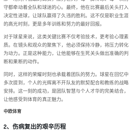
守都牵动着全队和球迷的心。最终，他在比赛最后关头打入
决定性进球，让球队赢得了久违的胜利。这不仅是职业生涯
的高光时刻，更是多年训练和努力的最好回报。
对于球星来说，这类关键比赛不仅考验技术，更考验心理素
质。在镜头和观众的聚焦下，他必须保持冷静，将压力转化
为动力。正是这种能力，让他能够在生死关头做出准确的判
断和果断的动作。
同时，这样的荣耀时刻也承载着团队的努力。球星在回忆中
多次提到，个人的光辉离不开队友的默契配合和教练的战略
安排。这一刻的成功，是团队智慧与个人才华的完美结合，
让他感受到体育的真正魅力。
中欧体育
2、伤病复出的艰辛历程