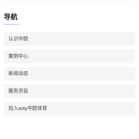
导航
认识中欧
案例中心
新闻动态
服务宗旨
加入zoty中欧体育