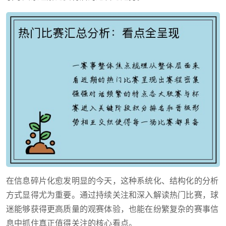
在信息碎片化愈发明显的今天，这种系统化、结构化的分析
方式显得尤为重要。通过持续关注和深入解读热门比赛，球
迷能够获得更高质量的观赛体验，也能在纷繁复杂的赛事信
息中抓住真正值得关注的核心看点。