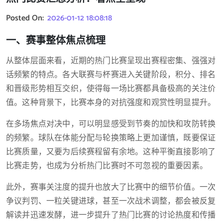
Posted On:
2026-01-12 18:08:18
一、赛事整体焦点梳理
从整体层面来看，近期的热门比赛呈现出赛程密集、强强对
话频繁的特点。各大联赛与杯赛进入关键阶段，积分、排名
和晋级形势相互交织，使得每一场比赛都具备极高的关注价
值。这种背景下，比赛本身的对抗强度和观赏性明显提升。
在多场焦点对决中，可以明显感受到节奏的加快和攻防转换
的频繁。球队在体能分配与轮换策略上更加谨慎，既要保证
比赛质量，又要为后续赛程留有余地。这种平衡直接影响了
比赛走势，也成为分析热门比赛时不可忽视的重要因素。
此外，赛事关注度的提升也放大了比赛中的细节价值。一次
争议判罚、一粒关键进球，甚至一次战术调整，都会被反复
解读并迅速发酵，进一步提升了热门比赛的讨论热度和传播