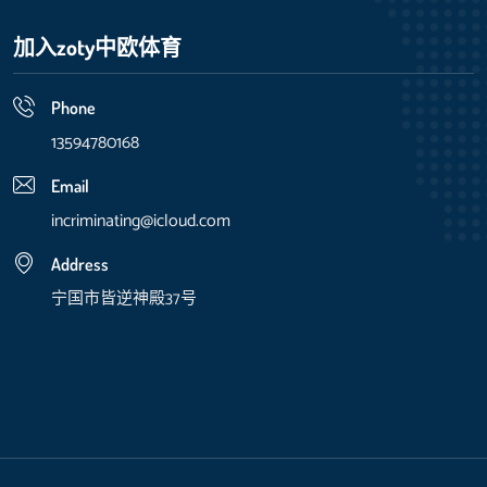
加入zoty中欧体育
Phone
13594780168
Email
incriminating@icloud.com
Address
宁国市皆逆神殿37号