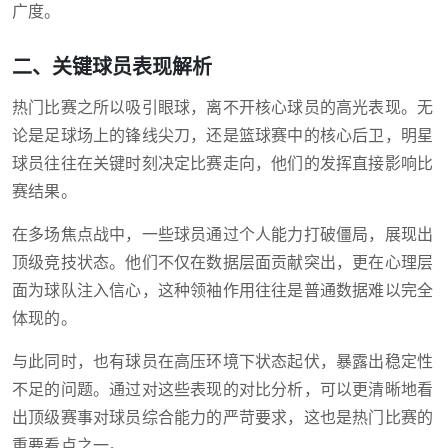
广度。
二、关键球员表现解析
热门比赛之所以吸引眼球，离不开核心球员的高光表现。无
论是足球场上的锋线尖刀，还是篮球赛中的核心后卫，明星
球员往往在关键时刻决定比赛走向，他们的发挥直接影响比
赛结果。
在多场焦点战中，一些球员通过个人能力打破僵局，展现出
顶级竞技状态。他们不仅在数据层面贡献突出，更在心理层
面为球队注入信心，这种领袖作用往往是普通数据难以完全
体现的。
与此同时，也有球员在高压环境下状态起伏，暴露出稳定性
不足的问题。通过对这些表现的对比分析，可以更清晰地看
出顶级赛事对球员综合能力的严苛要求，这也是热门比赛的
重要看点之一。