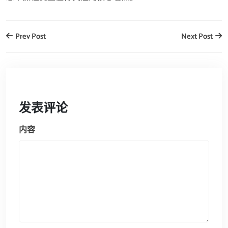
Prev Post
Next Post
发表评论
内容