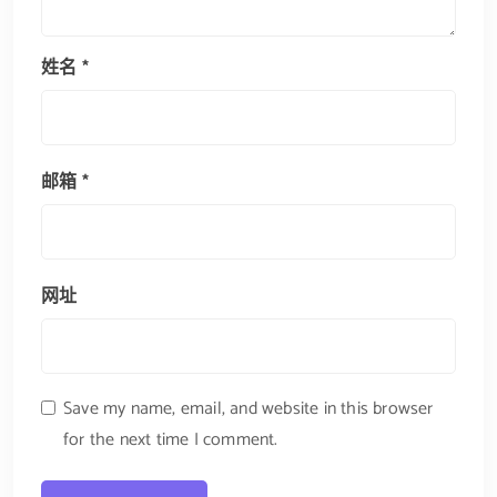
姓名
*
邮箱
*
网址
Save my name, email, and website in this browser
for the next time I comment.