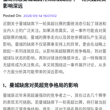
影响深远
Posted On:
2026-05-14 16:07:02
近期关于曼城缺席下一轮英超比赛的重磅消息引起了球迷和
业内人士的广泛关注。如果消息属实，这一事件可能会对英
超联赛的格局、曼城的赛季走向以及其他参赛球队产生深远
影响。曼城的缺席不仅是赛事安排上的异常，更会在战略上
掀起一系列连锁反应。从影响英超联赛的竞争格局，到对曼
城球队状态的影响，再到对球迷的情感冲击，这一特殊情况
无疑将成为关注焦点。本文将围绕这一事件展开讨论，从多
个方面分析其可能带来的深远影响。
1、曼城缺席对英超竞争格局的影响
曼城是近年来英超最强劲的竞争者之一，其在过去几个赛季
的表现无可挑剔。若曼城缺席下一轮英超比赛，将打破当前
联赛的正常竞争结构。首先，这对于排名靠后的球队来说，