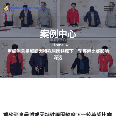
案例中心
Home
重磅消息曼城或因特殊原因缺席下一轮英超比赛影响
深远
重磅消息曼城或因特殊原因缺席下一轮英超比赛