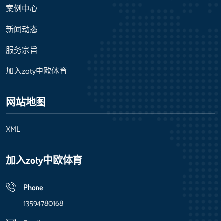
案例中心
新闻动态
服务宗旨
加入zoty中欧体育
网站地图
XML
加入zoty中欧体育
Phone
13594780168