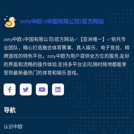
zoty中欧·(中国有限公司)官方网站✅【亚洲唯一】✅依托专
业团队，精心打造融合体育赛事、真人娱乐、电子竞技、棋
牌游戏的特色平台。zoty中欧为用户提供全方位的服务,友好
的界面和流畅的操作体验,支持多平台访问,随时随地都能享
受到最新最热门的体育和娱乐游戏。
导航
认识中欧