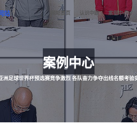
网站首页
认识中欧
案例中心
案例中心
亚洲足球世界杯预选赛竞争激烈 各队奋力争夺出线名额考验