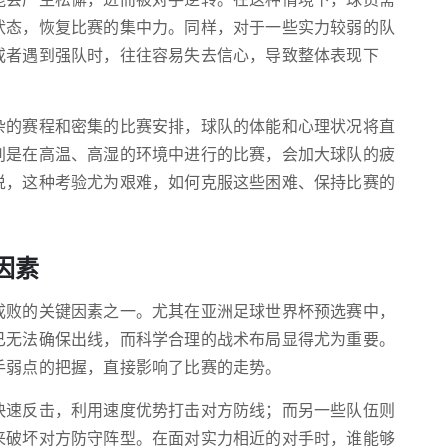
能会产生松懈，进而被对手逆转。在这种情境下，球员需
状态，恢复比赛的集中力。同样，对于一些实力较弱的队
或者遇到强队时，往往容易失去信心，导致整体表现下
杂的赛程和密集的比赛安排，球队的体能和心理状况将直
别是在高温、高湿的环境中进行的比赛，会加大球队的疲
说，这种考验尤为艰难，如何克服这些困难、保持比赛的
因素
成败的关键因素之一。尤其在亚洲足球世界杯预选赛中，
已无法确保出线，而科学合理的战术布局显得尤为重要。
手弱点的把握，直接影响了比赛的走势。
快速反击，利用速度优势打击对方防线；而另一些队伍则
来破坏对方防守阵型。在面对实力相近的对手时，谁能够