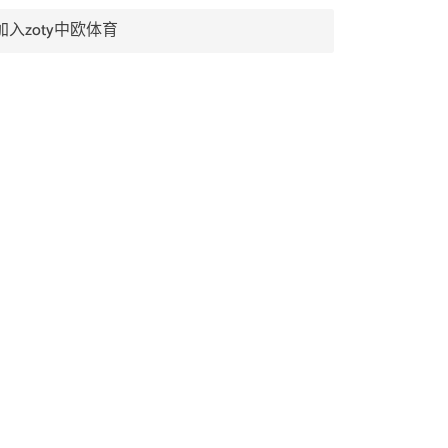
加入zoty中欧体育