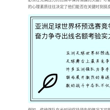
必须在充满压力的比赛中保持清醒的头脑，才
的心理素质往往决定了他们能否在关键时刻挺